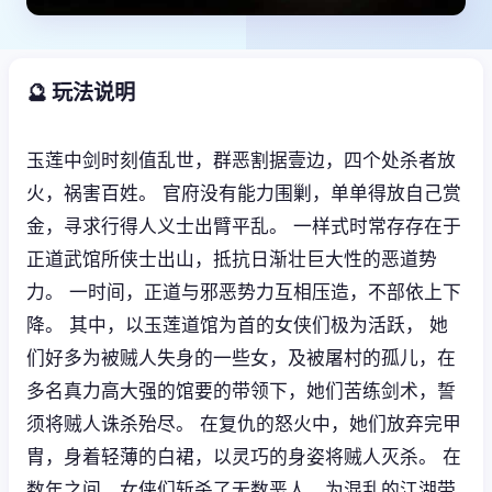
🔮 玩法说明
玉莲中剑时刻值乱世，群恶割据壹边，四个处杀者放
火，祸害百姓。 官府没有能力围剿，单单得放自己赏
金，寻求行得人义士出臂平乱。 一样式时常存存在于
正道武馆所侠士出山，抵抗日渐壮巨大性的恶道势
力。 一时间，正道与邪恶势力互相压造，不部依上下
降。 其中，以玉莲道馆为首的女侠们极为活跃， 她
们好多为被贼人失身的一些女，及被屠村的孤儿，在
多名真力高大强的馆要的带领下，她们苦练剑术，誓
须将贼人诛杀殆尽。 在复仇的怒火中，她们放弃完甲
胄，身着轻薄的白裙，以灵巧的身姿将贼人灭杀。 在
数年之间，女侠们斩杀了无数恶人，为混乱的江湖带