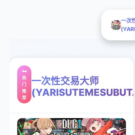
一次
(YAR
🛏️
热
一次性交易大师
门
(YARISUTEMESUBUT
推
荐