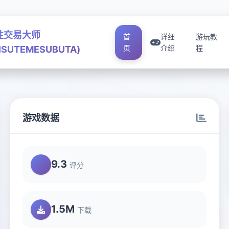
性交易大师
首
详细
游玩教
页
介绍
程
ISUTEMESUBUTA)
游戏数据
A)
9.3
评分
1.5M
下载