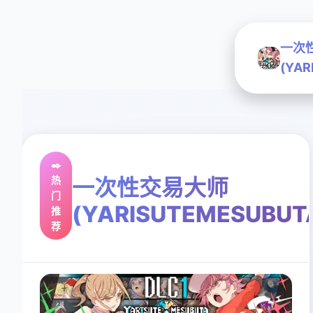
一次
(YAR
✒️
热
一次性交易大师
门
(YARISUTEMESUBUT
推
荐