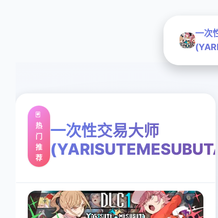
一次
(YAR
🃏
热
一次性交易大师
门
(YARISUTEMESUBUT
推
荐