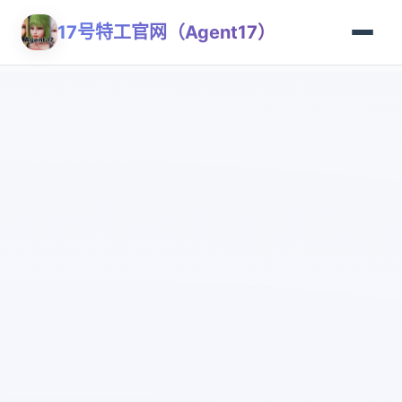
17号特工官网（Agent17）