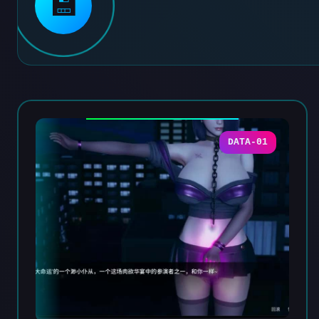
💾
DATA-01