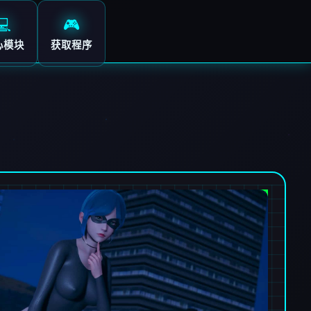
💻
🎮
心模块
获取程序