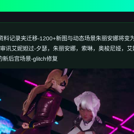
资料记录夹迁移-1200+新图与动态场景朱丽安娜将
里审讯艾妮妲过-夕瑟，朱丽安娜，索琳，奥梭尼娅，艾
的新后宫场景-glitch修复