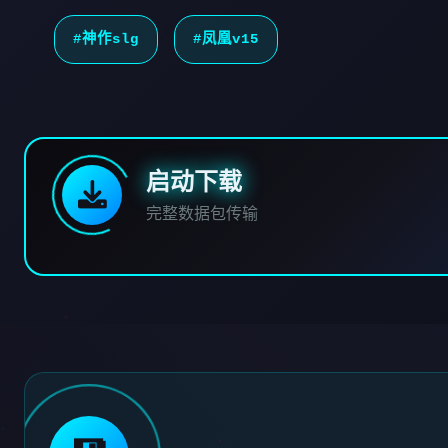
#神作slg
#凤凰v15
启动下载
完整数据包传输