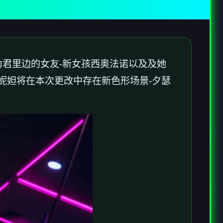
变为君里边的女友-新女孩西奥法诺以及及她
妮妲将在本次更改中存在新色形场景-夕瑟