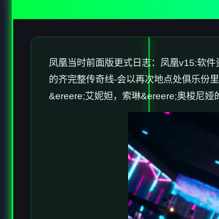
凤凰当时前面版更式日志：凤凰v15:软件
的齐完整传奇线-会以再次地点处俱乐份
&ereere;艾妮妲，索琳&ereere;奥梭尼娅