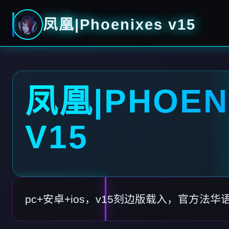
凤凰|Phoenixes v15
凤凰|PHOEN
V15
pc+安卓+ios，v15刻边版载入，官方法华